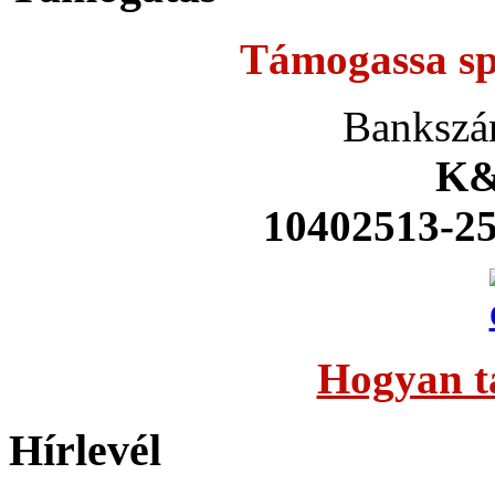
Támogassa sp
Bankszá
K&
10402513-2
Hogyan t
Hírlevél