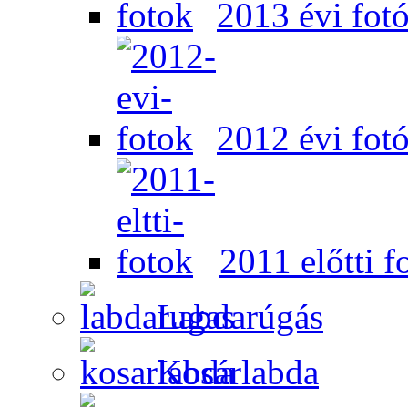
2013 évi fot
2012 évi fot
2011 előtti f
Labdarúgás
Kosárlabda