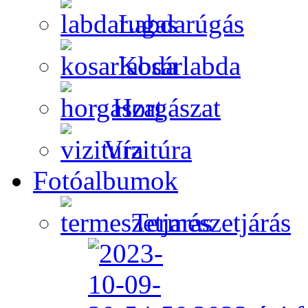
Labdarúgás
Kosárlabda
Horgászat
Vízitúra
Fotóalbumok
Természetjárás