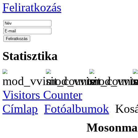
Feliratkozás
Statisztika
Visitors Counter
Címlap
Fotóalbumok
Kosá
Mosonmag