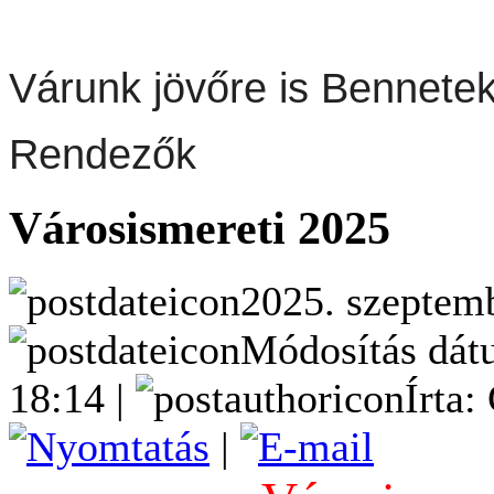
Várunk jövőre is Bennetek
Rendezők
Városismereti 2025
2025. szeptemb
Módosítás dátu
18:14 |
Írta:
|