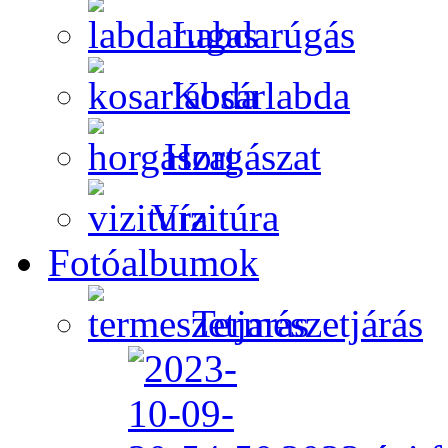
Labdarúgás
Kosárlabda
Horgászat
Vízitúra
Fotóalbumok
Természetjárás