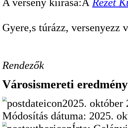
A verseny kiírása:Â
Rezét K
Gyere,s túrázz, versenyezz 
Rendezők
Városismereti eredmény
2025. október 
Módosítás dátuma: 2025. okt