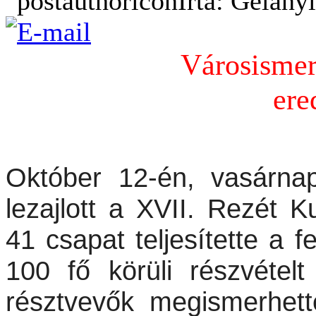
Írta: Gelány
Városismer
er
Október 12-én, vasárna
lezajlott a XVII. Rezét 
41 csapat teljesítette a f
100 fő körüli részvételt
résztvevők megismerhett