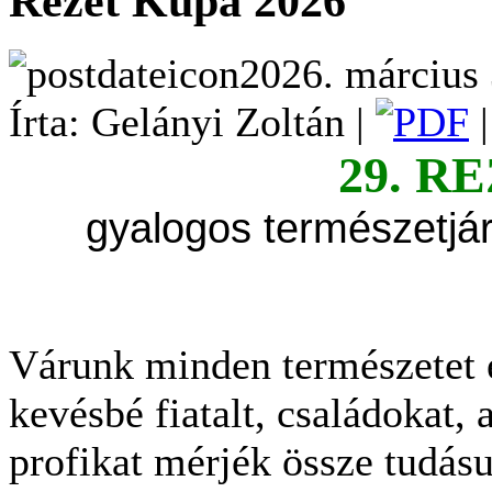
Rezét Kupa 2026
2026. március 
Írta: Gelányi Zoltán |
29. R
gyalogos természetjár
Várunk minden természetet é
kevésbé fiatalt, családokat
profikat mérjék össze tudás