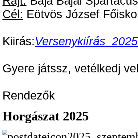
Rajt:
Baja Bajai Spartacus
Cél:
Eötvös József Főiskol
Kiirás:
Versenykiírás_202
Gyere játssz, vetélkedj ve
Rendezők
Horgászat 2025
2025. szeptemb