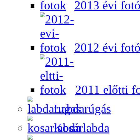
2013 évi fot
2012 évi fot
2011 előtti f
Labdarúgás
Kosárlabda