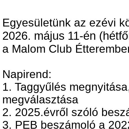
Egyesületünk az ezévi k
2026. május 11-én (hétfőn
a Malom Club Étteremben
Napirend:
1. Taggyűlés megnyitása,
megválasztása
2. 2025.évről szóló bes
3. PEB beszámoló a 202