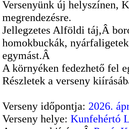
Versenyünk új helyszínen, 
megrendezésre.
Jellegzetes Alföldi táj,Â
bor
homokbuckák, nyárfaligetek, 
egymást.Â
A környéken fedezhető fel eg
Részletek a verseny kiírásáb
Verseny időpontja:
2026. ápr
Verseny helye:
Kunfehértó L