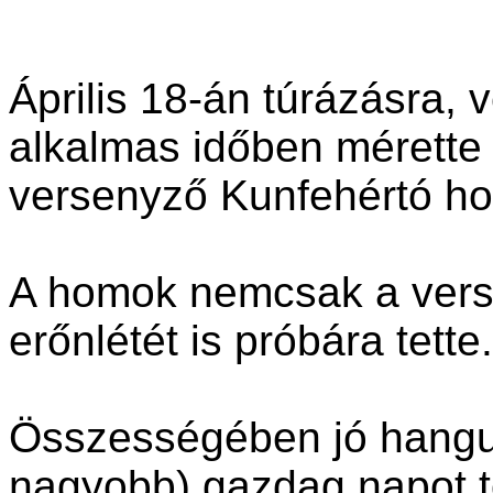
Április 18-án túrázásra,
alkalmas időben mérette 
versenyző Kunfehértó h
A homok nemcsak a vers
erőnlétét is próbára tette.
Összességében jó hangul
nagyobb) gazdag napot tö