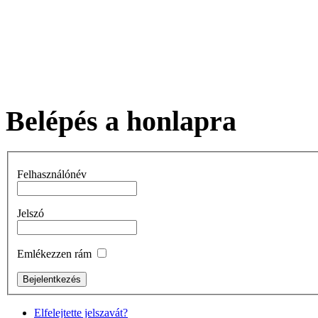
Belépés a honlapra
Felhasználónév
Jelszó
Emlékezzen rám
Elfelejtette jelszavát?