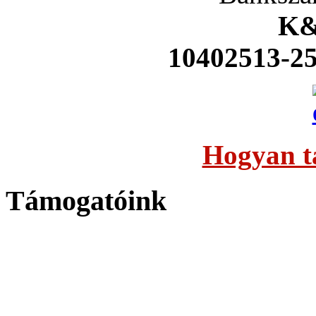
K&
10402513-2
Hogyan t
Támogatóink