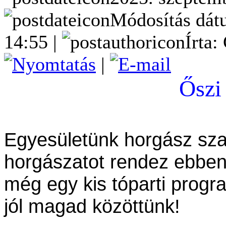
Módosítás dát
14:55 |
Írta:
|
Őszi
Egyesületünk horgász sza
horgászatot rendez ebbe
még egy kis tóparti progr
jól magad közöttünk!