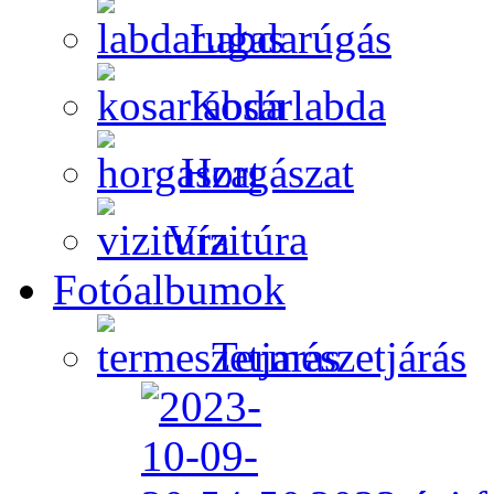
Labdarúgás
Kosárlabda
Horgászat
Vízitúra
Fotóalbumok
Természetjárás