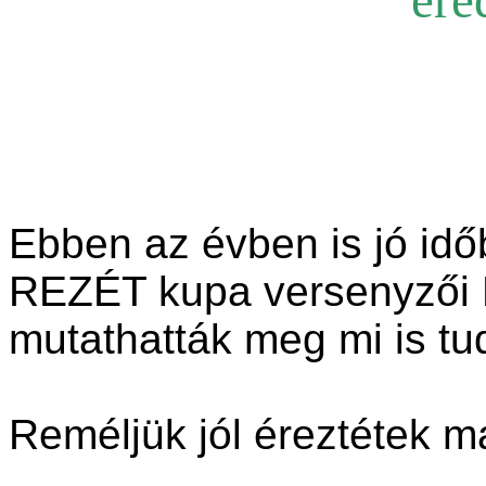
ere
Ebben az évben is jó időb
REZÉT kupa versenyzői P
mutathatták meg mi is tu
Reméljük jól éreztétek m