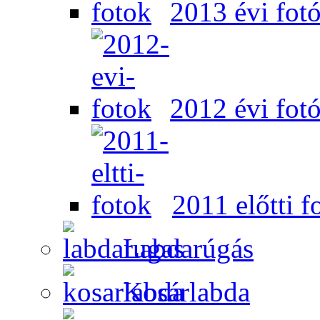
2013 évi fot
2012 évi fot
2011 előtti f
Labdarúgás
Kosárlabda