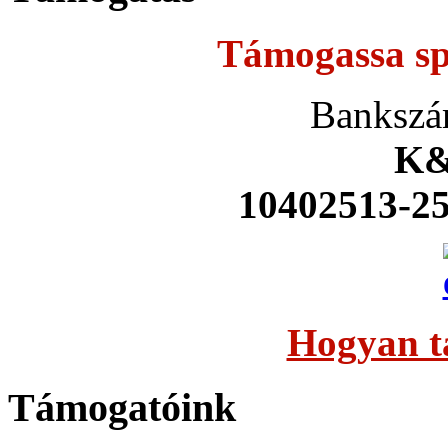
Támogassa sp
Bankszá
K&
10402513-2
Hogyan t
Támogatóink