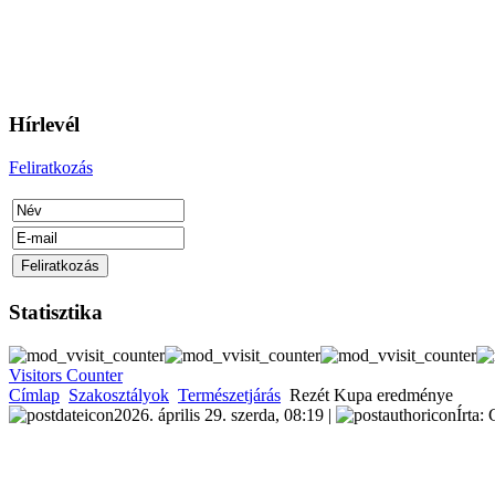
Hírlevél
Feliratkozás
Statisztika
Visitors Counter
Címlap
Szakosztályok
Természetjárás
Rezét Kupa eredménye
2026. április 29. szerda, 08:19 |
Írta: