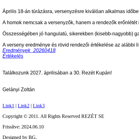
Április 18-án túrázásra, versenyzésre kiválóan alkalmas időb
A homok nemcsak a versenyzők, hanem a rendezők erőnlétét is
Összességében jó hangulatú, sikerekben (kisebb-nagyobb) gazd
A verseny eredménye és rövid rendezői értékelése az alábbi l
Eredmények_20260418
Értékelés
Találkozunk 2027. áprilisában a 30. Rezét Kupán!
Gelányi Zoltán
Link1
|
Link2
|
Link3
Copyright © 2011. All Rights Reserved REZÉT SE
Frissítve: 2024.06.10
Designed by BG.