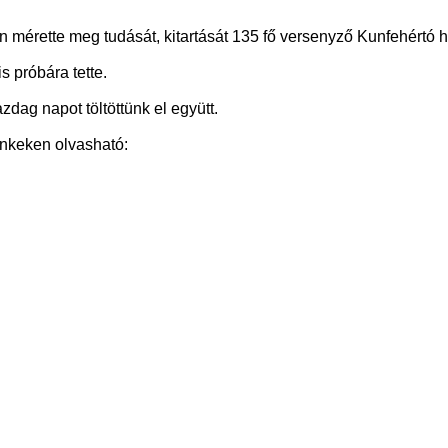
en mérette meg tudását, kitartását 135 fő versenyző Kunfehért
 próbára tette.
ag napot töltöttünk el együtt.
inkeken olvasható: