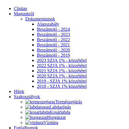
Címlap
Magunkról
Dokumentumok
Alapszabály
Beszámoló - 2024
Beszámoló - 2023
Beszámoló - 2022
Beszámoló - 2021
Beszámoló - 2020
Beszámoló - 2019
2023 SZJA 1% - közzététel
2022 SZJA 1% - közzététel
2021 SZJA 1% - közzététel
2020 SZJA 1% - közzététel
2019 - SZJA 1% közzététel
2018 - SZJA 1% közzététel
Hírek
Szakosztályok
Természetjárás
Labdarúgás
Kosárlabda
Horgászat
Vízitúra
Fotóalbumok