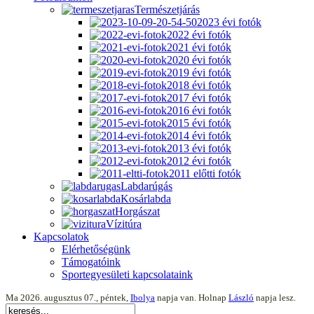
Természetjárás
2023 évi fotók
2022 évi fotók
2021 évi fotók
2020 évi fotók
2019 évi fotók
2018 évi fotók
2017 évi fotók
2016 évi fotók
2015 évi fotók
2014 évi fotók
2013 évi fotók
2012 évi fotók
2011 előtti fotók
Labdarúgás
Kosárlabda
Horgászat
Vízitúra
Kapcsolatok
Elérhetőségünk
Támogatóink
Sportegyesületi kapcsolataink
Ma 2026. augusztus 07., péntek,
Ibolya
napja van. Holnap
László
napja lesz.