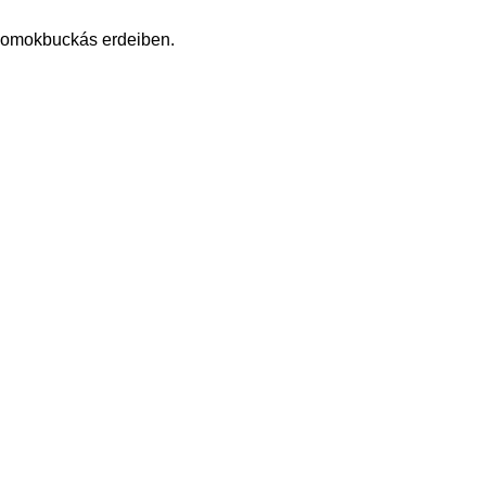
ó homokbuckás erdeiben.