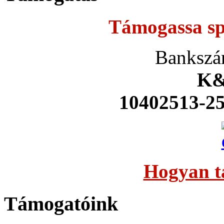
Támogassa sp
Bankszá
K&
10402513-2
Hogyan t
Támogatóink