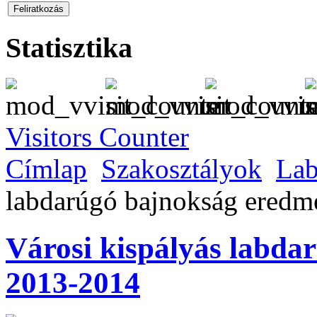
Statisztika
Visitors Counter
Címlap
Szakosztályok
Lab
labdarúgó bajnokság ered
Városi kispályás labd
2013-2014