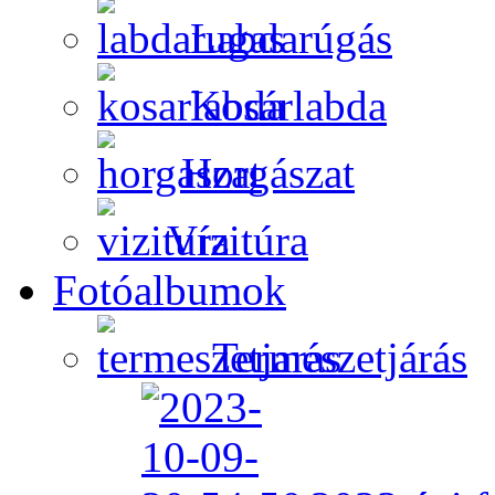
Labdarúgás
Kosárlabda
Horgászat
Vízitúra
Fotóalbumok
Természetjárás