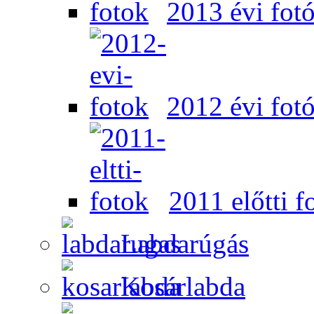
2013 évi fot
2012 évi fot
2011 előtti f
Labdarúgás
Kosárlabda