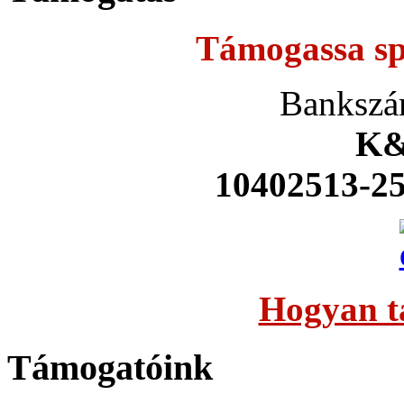
Támogassa sp
Bankszá
K&
10402513-2
Hogyan t
Támogatóink