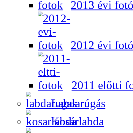
2013 évi fot
2012 évi fot
2011 előtti f
Labdarúgás
Kosárlabda