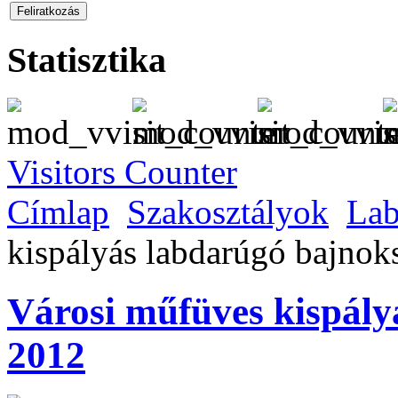
Statisztika
Visitors Counter
Címlap
Szakosztályok
Lab
kispályás labdarúgó bajnok
Városi műfüves kispály
2012