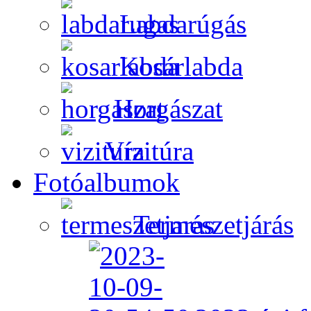
Labdarúgás
Kosárlabda
Horgászat
Vízitúra
Fotóalbumok
Természetjárás