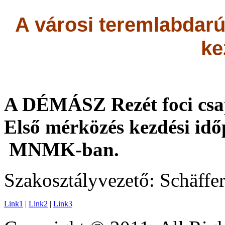
A városi teremlabdar
ke
A DÉMÁSZ Rezét foci csapa
Első mérközés kezdési idő
MNMK-ban.
Szakosztályvezető: Schäffer
Link1
|
Link2
|
Link3