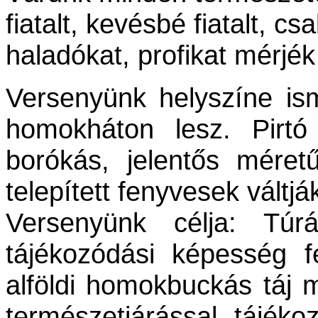
fiatalt, kevésbé fiatalt, c
haladókat, profikat mérjé
Versenyünk helyszíne is
homokháton lesz. Pirtó
borókás, jelentős méret
telepített fenyvesek váltj
Versenyünk célja: Tú
tájékozódási képesség f
alföldi homokbuckás táj 
természetjárással, tájéko