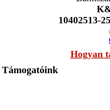
K&
10402513-2
Hogyan t
Támogatóink