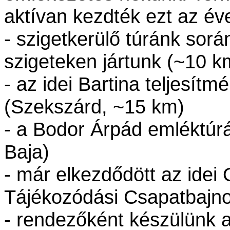
aktívan kezdték ezt az éve
- szigetkerülő túránk sorá
szigeteken jártunk (~10 k
- az idei Bartina teljesítm
(Szekszárd, ~15 km)
- a Bodor Árpád emléktúrán
Baja)
- már elkezdődött az idei
Tájékozódási Csapatbajn
- rendezőként készülünk 