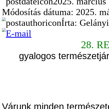
2025. március 
Módosítás dátuma: 2025. már
Írta: Gelány
28. R
gyalogos természetjár
Várunk minden természete