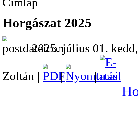
Címlap
Horgászat 2025
2025. július 01. kedd
Zoltán |
|
|
Ho