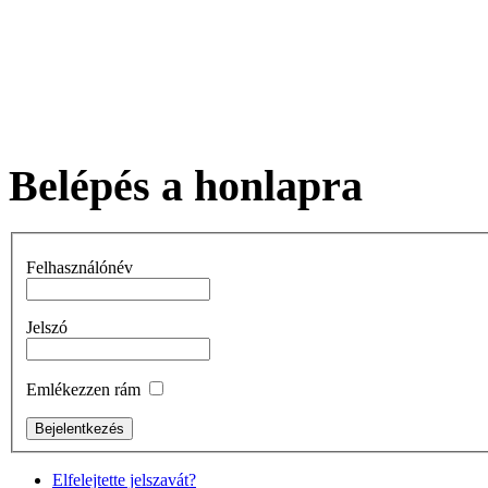
Belépés a honlapra
Felhasználónév
Jelszó
Emlékezzen rám
Elfelejtette jelszavát?