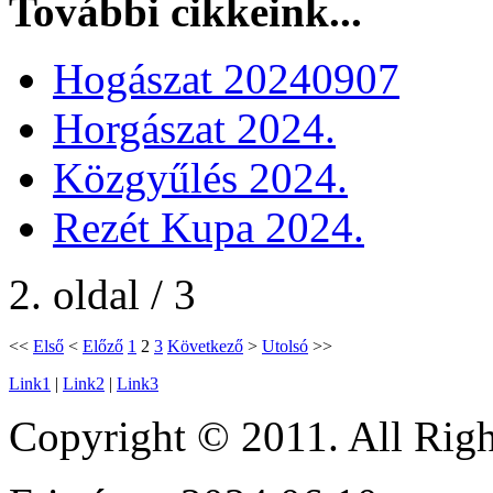
További cikkeink...
Hogászat 20240907
Horgászat 2024.
Közgyűlés 2024.
Rezét Kupa 2024.
2. oldal / 3
<<
Első
<
Előző
1
2
3
Következő
>
Utolsó
>>
Link1
|
Link2
|
Link3
Copyright © 2011. All Ri