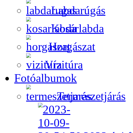
Labdarúgás
Kosárlabda
Horgászat
Vízitúra
Fotóalbumok
Természetjárás