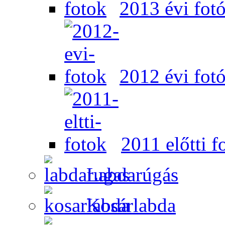
2013 évi fot
2012 évi fot
2011 előtti f
Labdarúgás
Kosárlabda