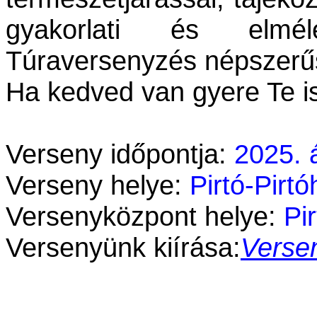
gyakorlati és elmél
Túraversenyzés népszerűs
Ha kedved van gyere Te i
Verseny időpontja:
2025. á
Verseny helye:
Pirtó-Pirt
Versenyközpont helye:
Pi
Versenyünk kiírása:
Verse