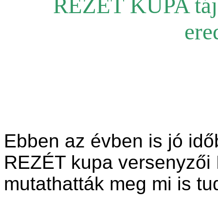
REZÉT KUPA tájé
ere
Ebben az évben is jó időb
REZÉT kupa versenyzői P
mutathatták meg mi is tu