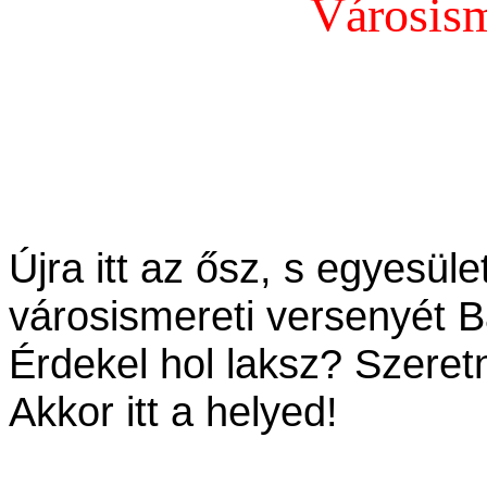
Városism
Újra itt az ősz, s egyesül
városismereti versenyét B
Érdekel hol laksz? Szere
Akkor itt a helyed!