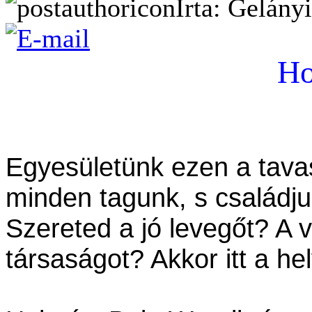
Írta: Gelány
Ho
Egyesületünk ezen a tava
minden tagunk, s családj
Szereted a jó levegőt? A 
társaságot? Akkor itt a he