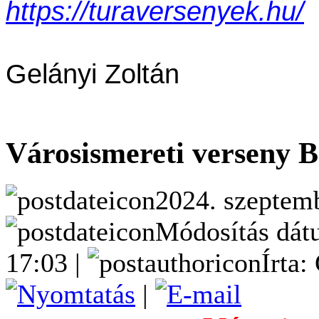
https://turaversenyek.hu/
Gelányi Zoltán
Városismereti verseny B
2024. szeptemb
Módosítás dátu
17:03 |
Írta:
|